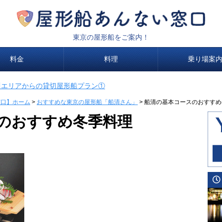
東京の屋形船をご案内！
料金
料理
乗り場案
川エリアからの貸切屋形船プラン①
窓口】ホーム
>
おすすめな東京の屋形船「船清さん」
>
船清の基本コースのおすすめ
のおすすめ冬季料理