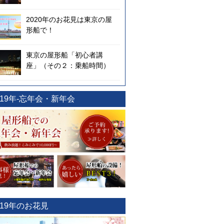
2020年のお花見は東京の屋
形船で！
東京の屋形船「初心者講
座」（その２：乗船時間）
019年-忘年会・新年会
019年のお花見