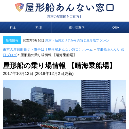
東京の屋形船をご案内！
料金
料理
乗り場案内
Q&A
新着情報
2022年6月16日
東京・品川エリアからの貸切屋形船プラン①
東京の屋形船貸切・乗合は【屋形船あんない窓口】ホーム
>
屋形船あんない窓
口ブログ
>
屋形船の乗り場情報 【晴海乗船場】
屋形船の乗り場情報 【晴海乗船場】
2017年10月12日
(2018年12月2日更新)