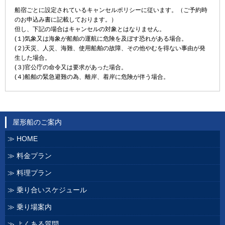
船宿ごとに設定されているキャンセルポリシーに従います。（ご予約時
のお申込み書に記載しております。）
但し、下記の場合はキャンセルの対象とはなりません。
(１)気象又は海象が船舶の運航に危険を及ぼす恐れがある場合。
(２)天災、人災、海難、使用船舶の故障、その他やむを得ない事由が発
生した場合。
(３)官公庁の命令又は要求があった場合。
(４)船舶の緊急避難の為、離岸、着岸に危険が伴う場合。
屋形船のご案内
HOME
料金プラン
料理プラン
乗り合いスケジュール
乗り場案内
よくある質問