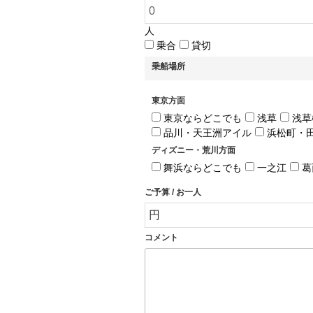
人
乗合
貸切
乗船場所
東京方面
東京ならどこでも
浅草
浅草
品川・天王洲アイル
浜松町・
ディズニー・荒川方面
舞浜ならどこでも
一之江
葛
ご予算 / お一人
コメント