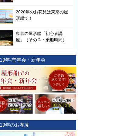
2020年のお花見は東京の屋
形船で！
東京の屋形船「初心者講
座」（その２：乗船時間）
019年-忘年会・新年会
019年のお花見