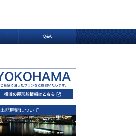
内
Q&A
出航時間について