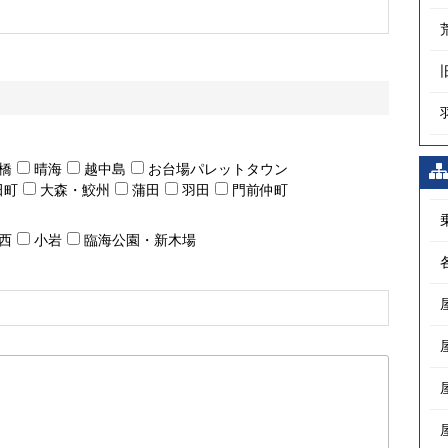
橋
晴海
越中島
お台場パレットタウン
田町
大森・鮫州
蒲田
羽田
門前仲町
西
小岩
臨海公園・新木場