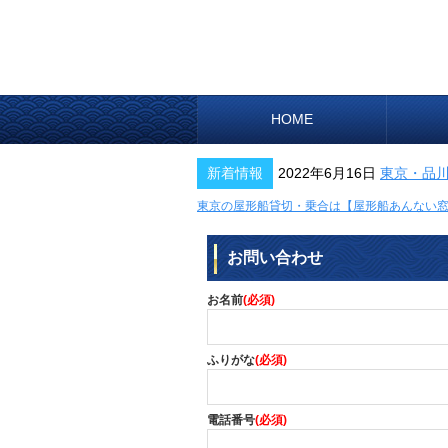
HOME
新着情報
2022年6月16日
東京・品
東京の屋形船貸切・乗合は【屋形船あんない
お問い合わせ
お名前
(必須)
ふりがな
(必須)
電話番号
(必須)