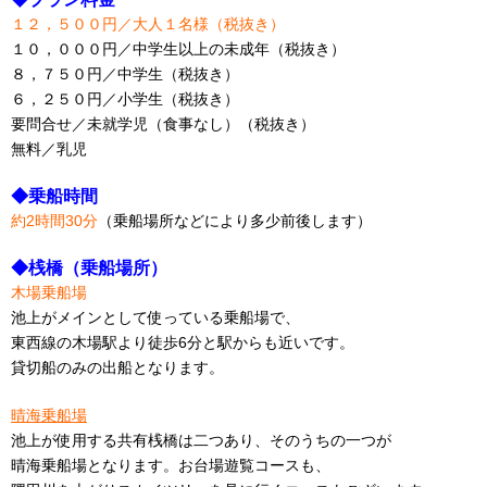
１２，５００円／大人１名様（税抜き）
１０，０００円／中学生以上の未成年（税抜き）
８，７５０円／中学生（税抜き）
６，２５０円／小学生（税抜き）
要問合せ／未就学児（食事なし）（税抜き）
無料／乳児
◆乗船時間
約2時間30分
（乗船場所などにより多少前後します）
◆桟橋（乗船場所）
木場乗船場
池上がメインとして使っている乗船場で、
東西線の木場駅より徒歩6分と駅からも近いです。
貸切船のみの出船となります。
晴海乗船場
池上が使用する共有桟橋は二つあり、そのうちの一つが
晴海乗船場となります。お台場遊覧コースも、