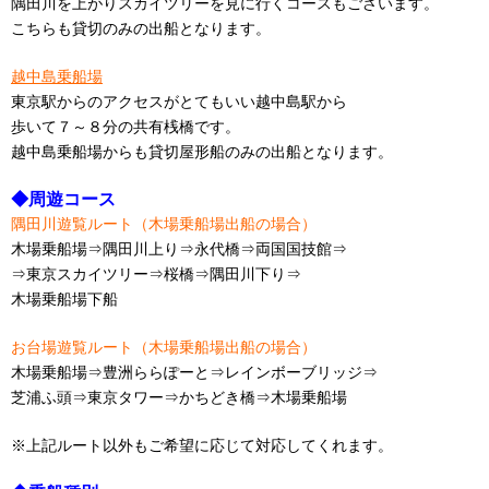
隅田川を上がりスカイツリーを見に行くコースもございます。
こちらも貸切のみの出船となります。
越中島乗船場
東京駅からのアクセスがとてもいい越中島駅から
歩いて７～８分の共有桟橋です。
越中島乗船場からも貸切屋形船のみの出船となります。
◆周遊コース
隅田川遊覧ルート（木場乗船場出船の場合）
木場乗船場⇒隅田川上り⇒永代橋⇒両国国技館⇒
⇒東京スカイツリー⇒桜橋⇒隅田川下り⇒
木場乗船場下船
お台場遊覧ルート（木場乗船場出船の場合）
木場乗船場⇒豊洲ららぽーと⇒レインボーブリッジ⇒
芝浦ふ頭⇒東京タワー⇒かちどき橋⇒木場乗船場
※上記ルート以外もご希望に応じて対応してくれます。