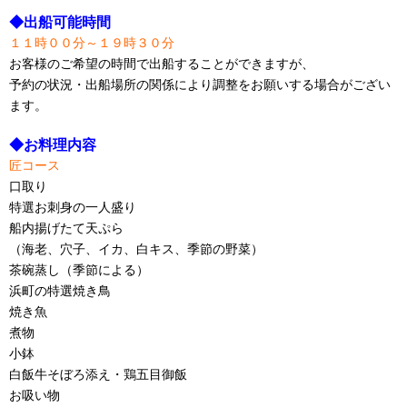
◆出船可能時間
１１時００分～１９時３０分
お客様のご希望の時間で出船することができますが、
予約の状況・出船場所の関係により調整をお願いする場合がござい
ます。
◆お料理内容
匠コース
口取り
特選お刺身の一人盛り
船内揚げたて天ぷら
（海老、穴子、イカ、白キス、季節の野菜）
茶碗蒸し（季節による）
浜町の特選焼き鳥
焼き魚
煮物
小鉢
白飯牛そぼろ添え・鶏五目御飯
お吸い物