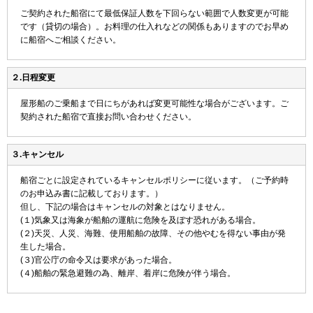
ご契約された船宿にて最低保証人数を下回らない範囲で人数変更が可能
です（貸切の場合）。お料理の仕入れなどの関係もありますのでお早め
に船宿へご相談ください。
２.日程変更
屋形船のご乗船まで日にちがあれば変更可能性な場合がございます。ご
契約された船宿で直接お問い合わせください。
３.キャンセル
船宿ごとに設定されているキャンセルポリシーに従います。（ご予約時
のお申込み書に記載しております。）
但し、下記の場合はキャンセルの対象とはなりません。
(１)気象又は海象が船舶の運航に危険を及ぼす恐れがある場合。
(２)天災、人災、海難、使用船舶の故障、その他やむを得ない事由が発
生した場合。
(３)官公庁の命令又は要求があった場合。
(４)船舶の緊急避難の為、離岸、着岸に危険が伴う場合。