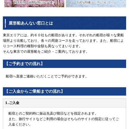
屋形船あんない窓口とは
東京エリアには、約６０社もの船宿があります。それぞれの船宿が様々な乗船
場所より出船しており、各々の周遊コースを走っております。また、船宿によ
りコース料理の種類や金額も異なってまいります。
そんな東京での屋形船をご紹介・ご案内しております。
【ご予約までの流れ】
船宿へ直接ご連絡いただくことでご予約ができます。
【ご入金からご乗船までの流れ】
１.ご入金
船宿とのご契約時に振込先及び期日などを指定されます。
また、旅行サイトなどご利用の場合はそちらのサイトの指定に従ってご
入金ください。