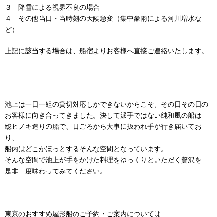
３．降雪による視界不良の場合
４．その他当日・当時刻の天候急変（集中豪雨による河川増水な
ど）
上記に該当する場合は、船宿よりお客様へ直接ご連絡いたします。
池上は一日一組の貸切対応しかできないからこそ、その日その日の
お客様に向き合ってきました。決して派手ではない純和風の船は
総ヒノキ造りの船で、日ごろから大事に扱われ手が行き届いてお
り、
船内はどこかほっとするそんな空間となっています。
そんな空間で池上が手をかけた料理をゆっくりといただく贅沢を
是非一度味わってみてください。
東京のおすすめ屋形船のご予約・ご案内については