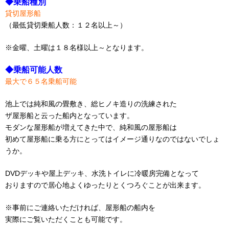
◆乗船種別
貸切屋形船
（最低貸切乗船人数：１２名以上～）
※金曜、土曜は１８名様以上～となります。
◆乗船可能人数
最大で６５名乗船可能
池上では純和風の畳敷き、総ヒノキ造りの洗練された
ザ屋形船と云った船内となっています。
モダンな屋形船が増えてきた中で、純和風の屋形船は
初めて屋形船に乗る方にとってはイメージ通りなのではないでしょ
うか。
DVDデッキや屋上デッキ、水洗トイレに冷暖房完備となって
おりますので居心地よくゆったりとくつろぐことが出来ます。
※事前にご連絡いただければ、屋形船の船内を
実際にご覧いただくことも可能です。