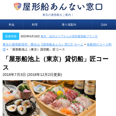
東京の屋形船をご案内！
料金
料理
乗り場案内
Q&A
新着情報
2022年6月16日
東京・品川エリアからの貸切屋形船プラン①
東京の屋形船貸切・乗合は【屋形船あんない窓口】ホーム
>
各船宿のコース料
理
>
「屋形船池上（東京）貸切船」匠コース
「屋形船池上（東京）貸切船」匠コー
ス
2018年7月3日
(2018年12月2日更新)