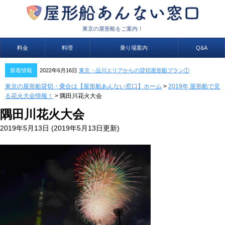
東京の屋形船をご案内！
料金
料理
乗り場案内
Q&A
新着情報
2022年6月16日
東京・品川エリアからの貸切屋形船プラン①
東京の屋形船貸切・乗合は【屋形船あんない窓口】ホーム
>
2019年 屋形船で見
る花火大会情報！
>
隅田川花火大会
隅田川花火大会
2019年5月13日
(2019年5月13日更新)