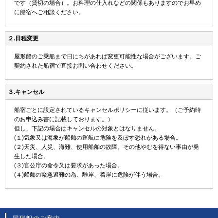
です（貸切の場合）。お料理の仕入れなどの関係もありますのでお早め
に船宿へご相談ください。
２.日程変更
屋形船のご乗船まで日にちがあれば変更可能性な場合がございます。ご
契約された船宿で直接お問い合わせください。
３.キャンセル
船宿ごとに設定されているキャンセルポリシーに従います。（ご予約時
のお申込み書に記載しております。）
但し、下記の場合はキャンセルの対象とはなりません。
(１)気象又は海象が船舶の運航に危険を及ぼす恐れがある場合。
(２)天災、人災、海難、使用船舶の故障、その他やむを得ない事由が発
生した場合。
(３)官公庁の命令又は要求があった場合。
(４)船舶の緊急避難の為、離岸、着岸に危険が伴う場合。