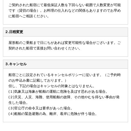
ご契約された船宿にて最低保証人数を下回らない範囲で人数変更が可能
です（貸切の場合）。お料理の仕入れなどの関係もありますのでお早め
に船宿へご相談ください。
２.日程変更
屋形船のご乗船まで日にちがあれば変更可能性な場合がございます。ご
契約された船宿で直接お問い合わせください。
３.キャンセル
船宿ごとに設定されているキャンセルポリシーに従います。（ご予約時
のお申込み書に記載しております。）
但し、下記の場合はキャンセルの対象とはなりません。
(１)気象又は海象が船舶の運航に危険を及ぼす恐れがある場合。
(２)天災、人災、海難、使用船舶の故障、その他やむを得ない事由が発
生した場合。
(３)官公庁の命令又は要求があった場合。
(４)船舶の緊急避難の為、離岸、着岸に危険が伴う場合。