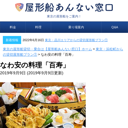
東京の屋形船をご案内！
料金
料理
乗り場案内
Q&A
新着情報
2022年6月16日
東京・品川エリアからの貸切屋形船プラン①
東京の屋形船貸切・乗合は【屋形船あんない窓口】ホーム
>
東京・浜松町から
の貸切屋形船プラン①
>
なわ安の料理「百寿」
なわ安の料理「百寿」
2019年9月9日
(2019年9月9日更新)