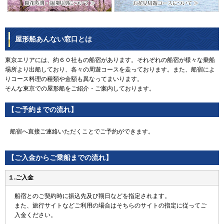
屋形船あんない窓口とは
東京エリアには、約６０社もの船宿があります。それぞれの船宿が様々な乗船
場所より出船しており、各々の周遊コースを走っております。また、船宿によ
りコース料理の種類や金額も異なってまいります。
そんな東京での屋形船をご紹介・ご案内しております。
【ご予約までの流れ】
船宿へ直接ご連絡いただくことでご予約ができます。
【ご入金からご乗船までの流れ】
１.ご入金
船宿とのご契約時に振込先及び期日などを指定されます。
また、旅行サイトなどご利用の場合はそちらのサイトの指定に従ってご
入金ください。