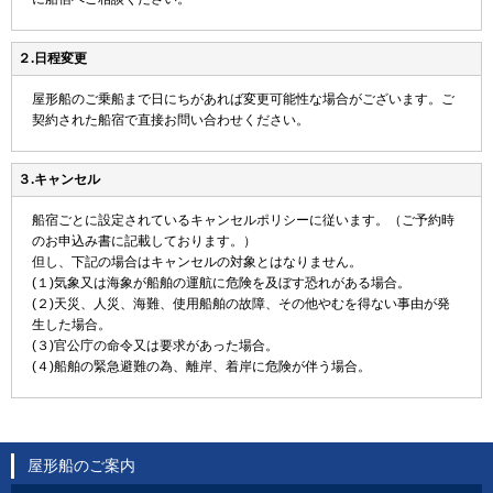
２.日程変更
屋形船のご乗船まで日にちがあれば変更可能性な場合がございます。ご
契約された船宿で直接お問い合わせください。
３.キャンセル
船宿ごとに設定されているキャンセルポリシーに従います。（ご予約時
のお申込み書に記載しております。）
但し、下記の場合はキャンセルの対象とはなりません。
(１)気象又は海象が船舶の運航に危険を及ぼす恐れがある場合。
(２)天災、人災、海難、使用船舶の故障、その他やむを得ない事由が発
生した場合。
(３)官公庁の命令又は要求があった場合。
(４)船舶の緊急避難の為、離岸、着岸に危険が伴う場合。
屋形船のご案内