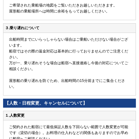
ご希望された乗船場の地図をご覧いただきお越しいただきます。
屋形船の乗船場所へは時間に余裕をもってお越しください。
３.乗り遅れについて
出船時間までにいらっしゃらない場合はご乗船いただけない場合がござ
います。
船宿ではその際の返金対応は基本的に行っておりませんのでご注意くだ
さい。
万が一、乗り遅れそうな場合は船宿へ直接連絡し今後の対応についてご
相談ください。
屋形船の乗り遅れを防ぐため、出船時間の15分前までにご集合くださ
い。
【人数・日程変更、キャンセルについて】
１.人数変更
ご契約された船宿にて最低保証人数を下回らない範囲で人数変更が可能
です（貸切の場合）。お料理の仕入れなどの関係もありますのでお早め
に船宿へご相談ください。