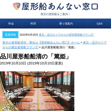
東京の屋形船をご案内！
料金
料理
乗り場案内
Q&A
新着情報
2022年6月16日
東京・品川エリアからの貸切屋形船プラン①
東京の屋形船貸切・乗合は【屋形船あんない窓口】ホーム
>
東京・品川エリア
からの乗合屋形船プラン①
>
品川屋形船船清の「篤姫」
品川屋形船船清の「篤姫」
2019年10月10日
(2019年10月10日更新)