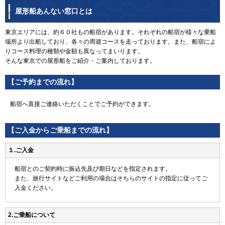
屋形船あんない窓口とは
東京エリアには、約６０社もの船宿があります。それぞれの船宿が様々な乗船
場所より出船しており、各々の周遊コースを走っております。また、船宿によ
りコース料理の種類や金額も異なってまいります。
そんな東京での屋形船をご紹介・ご案内しております。
【ご予約までの流れ】
船宿へ直接ご連絡いただくことでご予約ができます。
【ご入金からご乗船までの流れ】
１.ご入金
船宿とのご契約時に振込先及び期日などを指定されます。
また、旅行サイトなどご利用の場合はそちらのサイトの指定に従ってご
入金ください。
2.ご乗船について