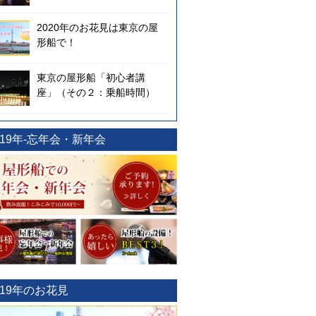
2020年のお花見は東京の屋
形船で！
東京の屋形船「初心者講
座」（その２：乗船時間）
019年-忘年会・新年会
019年のお花見