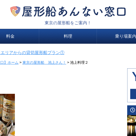
東京の屋形船をご案内！
料金
料理
乗り場案
川エリアからの貸切屋形船プラン①
窓口】ホーム
>
東京の屋形船 池上さん！
>
池上料理２