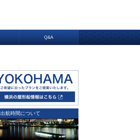
内
Q&A
出航時間について