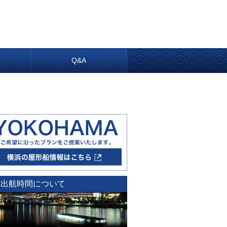
内
Q&A
出航時間について