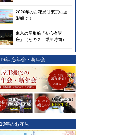
2020年のお花見は東京の屋
形船で！
東京の屋形船「初心者講
座」（その２：乗船時間）
019年-忘年会・新年会
019年のお花見