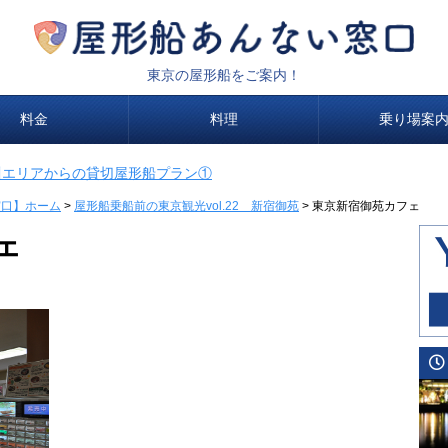
東京の屋形船をご案内！
料金
料理
乗り場案
川エリアからの貸切屋形船プラン①
窓口】ホーム
>
屋形船乗船前の東京観光vol.22 新宿御苑
>
東京新宿御苑カフェ
ェ