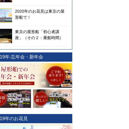
2020年のお花見は東京の屋
形船で！
東京の屋形船「初心者講
座」（その２：乗船時間）
019年-忘年会・新年会
019年のお花見