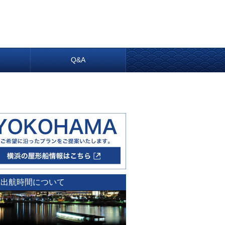
内
Q&A
出航時間について