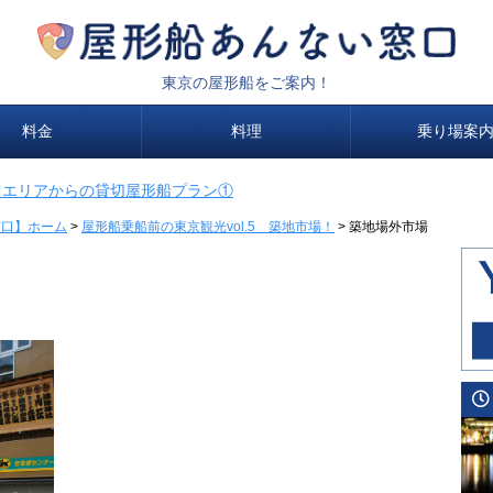
東京の屋形船をご案内！
料金
料理
乗り場案
川エリアからの貸切屋形船プラン①
窓口】ホーム
>
屋形船乗船前の東京観光vol.5 築地市場！
>
築地場外市場