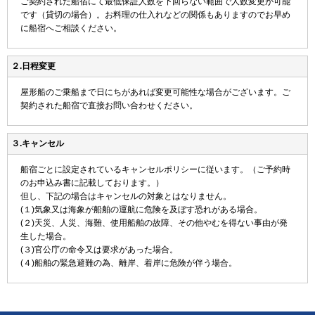
ご契約された船宿にて最低保証人数を下回らない範囲で人数変更が可能
です（貸切の場合）。お料理の仕入れなどの関係もありますのでお早め
に船宿へご相談ください。
２.日程変更
屋形船のご乗船まで日にちがあれば変更可能性な場合がございます。ご
契約された船宿で直接お問い合わせください。
３.キャンセル
船宿ごとに設定されているキャンセルポリシーに従います。（ご予約時
のお申込み書に記載しております。）
但し、下記の場合はキャンセルの対象とはなりません。
(１)気象又は海象が船舶の運航に危険を及ぼす恐れがある場合。
(２)天災、人災、海難、使用船舶の故障、その他やむを得ない事由が発
生した場合。
(３)官公庁の命令又は要求があった場合。
(４)船舶の緊急避難の為、離岸、着岸に危険が伴う場合。