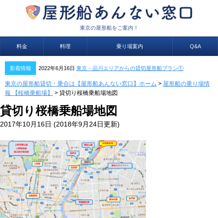
東京の屋形船をご案内！
料金
料理
乗り場案内
Q&A
新着情報
2022年6月16日
東京・品川エリアからの貸切屋形船プラン①
東京の屋形船貸切・乗合は【屋形船あんない窓口】ホーム
>
屋形船の乗り場情
報 【桜橋乗船場】
>
貸切り桜橋乗船場地図
貸切り桜橋乗船場地図
2017年10月16日
(2018年9月24日更新)