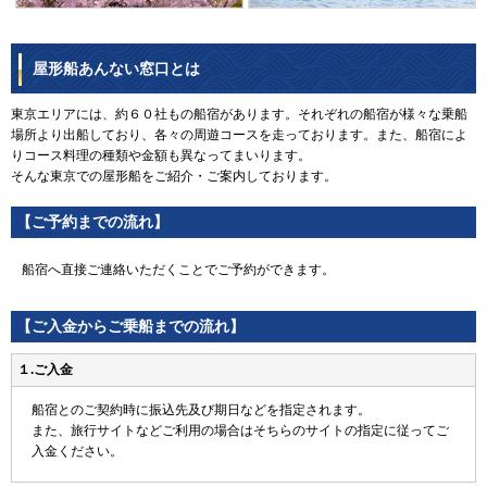
屋形船あんない窓口とは
東京エリアには、約６０社もの船宿があります。それぞれの船宿が様々な乗船
場所より出船しており、各々の周遊コースを走っております。また、船宿によ
りコース料理の種類や金額も異なってまいります。
そんな東京での屋形船をご紹介・ご案内しております。
【ご予約までの流れ】
船宿へ直接ご連絡いただくことでご予約ができます。
【ご入金からご乗船までの流れ】
１.ご入金
船宿とのご契約時に振込先及び期日などを指定されます。
また、旅行サイトなどご利用の場合はそちらのサイトの指定に従ってご
入金ください。