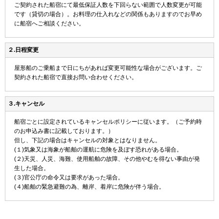
ご契約された船宿にて最低保証人数を下回らない範囲で人数変更が可能
です（貸切の場合）。お料理の仕入れなどの関係もありますのでお早め
に船宿へご相談ください。
２.日程変更
屋形船のご乗船まで日にちがあれば変更可能性な場合がございます。ご
契約された船宿で直接お問い合わせください。
３.キャンセル
船宿ごとに設定されているキャンセルポリシーに従います。（ご予約時
のお申込み書に記載しております。）
但し、下記の場合はキャンセルの対象とはなりません。
(１)気象又は海象が船舶の運航に危険を及ぼす恐れがある場合。
(２)天災、人災、海難、使用船舶の故障、その他やむを得ない事由が発
生した場合。
(３)官公庁の命令又は要求があった場合。
(４)船舶の緊急避難の為、離岸、着岸に危険が伴う場合。