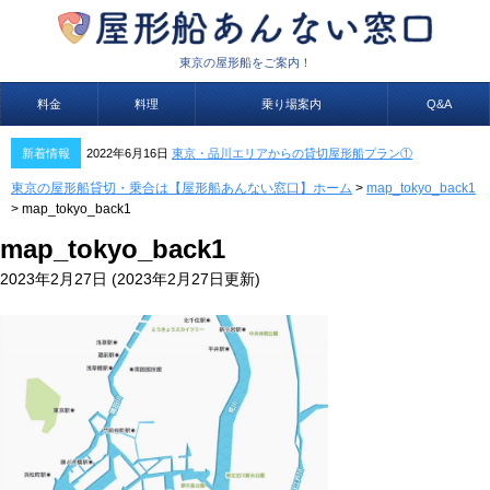
東京の屋形船をご案内！
料金
料理
乗り場案内
Q&A
新着情報
2022年6月16日
東京・品川エリアからの貸切屋形船プラン①
東京の屋形船貸切・乗合は【屋形船あんない窓口】ホーム
>
map_tokyo_back1
>
map_tokyo_back1
map_tokyo_back1
2023年2月27日
(2023年2月27日更新)